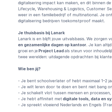
digitalisering impact kan maken, en dit binnen de
Lifecycle, Warehousing & Logistics, Customer Ser
weer in een familiebedrijf of multinational. Je 
digitalisering bedrijven toekomstproof maakt.
Je thuisbasis bij Lanark
Lanark is en blijft jouw uitvalsbasis. We zorgen
en gezamenlijke dagen op kantoor
. Je kan altij
groei en je
Project Lead
als steun voor inhoudeli
twee werelden: uitdagende opdrachten bij klant
Wie ben jij?
- Je bent schoolverlater of hebt maximaal 1–2 ja
- Je wilt leren door te doen en bent niet bang 
- Je schakelt vlot tussen mensen en processen, e
- Je hebt affiniteit met
digitale tools, data en 
- Je spreekt vloeiend Nederlands en Engels (Fran