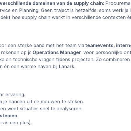
verschillende domeinen van de supply chain:
Procuremen
vice en Planning. Geen traject is hetzelfde: soms werk je
ontdekt hoe supply chain werkt in verschillende contexten 
 voor een sterke band met het team via
teamevents, intern
d rekenen op je
Operations Manager
voor persoonlijke ont
jke en technische vragen tijdens projecten. Zo combinere
en én een warme haven bij Lanark.
ar ervaring.
om je handen uit de mouwen te steken.
n weet situaties snel te analyseren.
systemen
.
s is een plus).