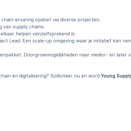
 chain-ervaring opdoet via diverse projecten.
g van supply chains.
lkaar helpen vanzelfsprekend is.
ject Lead. Een scale-up omgeving waar je initiatief kan n
elenpakket. Doorgroeimogelijkheden naar medior- en later s
in én digitalisering? Solliciteer nu en word
Young Suppl