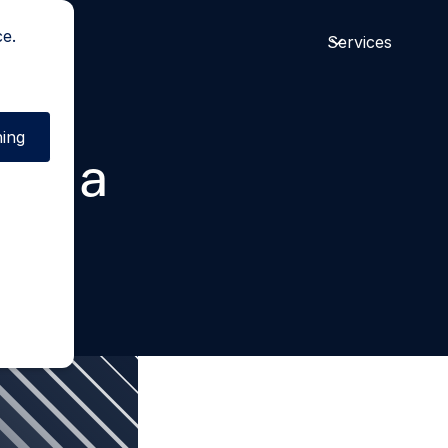
ce.
Services
ing
 as a
ain