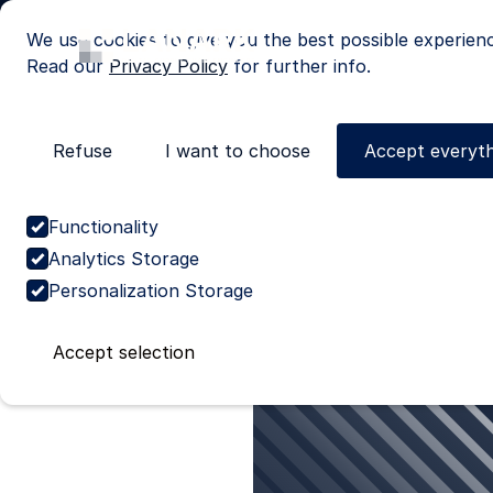
We use cookies to give you the best possible experien
Read our
Privacy Policy
for further info.
Refuse
I want to choose
Accept everyth
Careers
Start your career
Functionality
Young Supply Ch
Analytics Storage
Personalization Storage
Engineer.
Accept selection