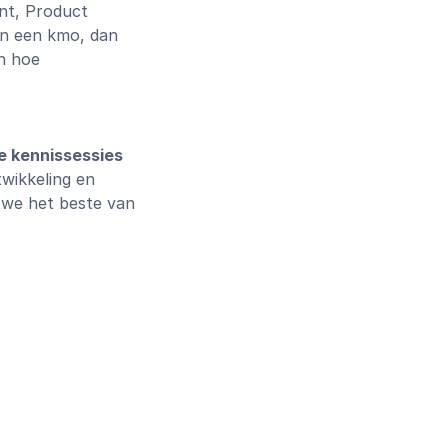
t, Product
 in een kmo, dan
én hoe
e kennissessies
wikkeling en
n we het beste van